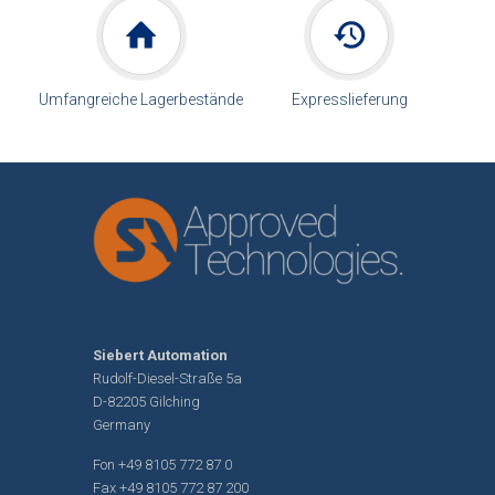
Umfangreiche Lagerbestände
Expresslieferung
Siebert Automation
Rudolf-Diesel-Straße 5a
D-82205 Gilching
Germany
Fon
+49 8105 772 87 0
Fax +49 8105 772 87 200