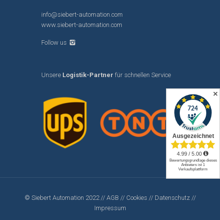
info@siebert-automation.com
www.siebert-automation.com
Follow us
Unsere
Logistik-Partner
für schnellen Service
✕
© Siebert Automation 2022 //
AGB
//
Cookies
//
Datenschutz
//
Impressum