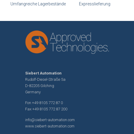
Umfangreiche Lagerbestände
Expresslieferung
Siebert Automation
Rudolf-Diesel-Straße 5a
D-82205 Gilching
Germany
Fon
+49 8105 772 87 0
Fax +49 8105 772 87 200
info@siebert-automation.com
www.siebert-automation.com