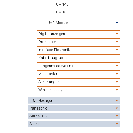
UV 140
UV 150
UVR-Module
Digitalanzeigen
Drehgeber
Interface-Elektronik
Kabelbaugruppen
Längenmesssysteme
Messtaster
Steuerungen
Winkelmesssysteme
m&h Hexagon
Panasonic
SAPROTEC
Siemens