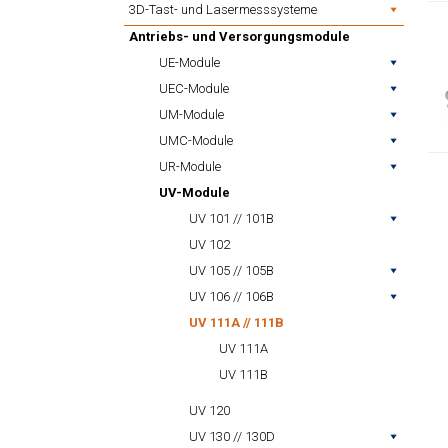
3D-Tast- und Lasermesssysteme
Antriebs- und Versorgungsmodule
UE-Module
UEC-Module
UM-Module
UMC-Module
UR-Module
UV-Module
UV 101 // 101B
UV 102
UV 105 // 105B
UV 106 // 106B
UV 111A // 111B
UV 111A
UV 111B
UV 120
UV 130 // 130D