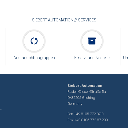
SIEBERT-AUTOMATION // SERVICES
Austauschbaugruppen
Ersatz- und Neuteile
Um
Siebert Automation
Rudolf-Diesel-Straße 5a
D-82205 Gilching
Germany
Fon
+49 8105 772 87 0
Fax +49 8105 772 87 200