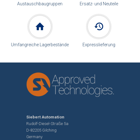
Austauschbaugruppen
Ersatz- und Neuteile
Umfangreiche Lagerbestände
Expresslieferung
Siebert Automation
Rudolf-Diesel-Straße 5a
D-82205 Gilching
Germany