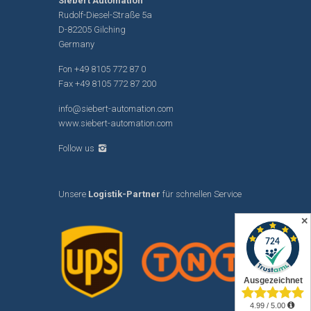
Siebert Automation
Rudolf-Diesel-Straße 5a
D-82205 Gilching
Germany
Fon
+49 8105 772 87 0
Fax +49 8105 772 87 200
info@siebert-automation.com
www.siebert-automation.com
Follow us
Unsere
Logistik-Partner
für schnellen Service
✕