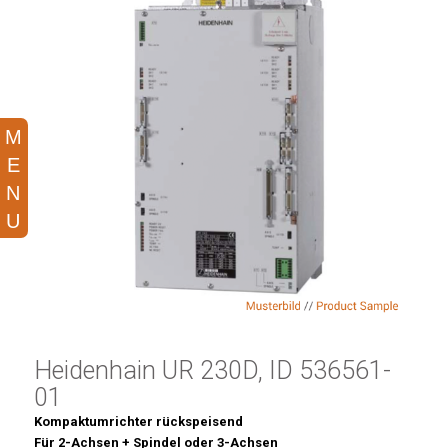
Heidenhain UR 230D, ID 536561-
01
Kompaktumrichter rückspeisend
Für 2-Achsen + Spindel oder 3-Achsen