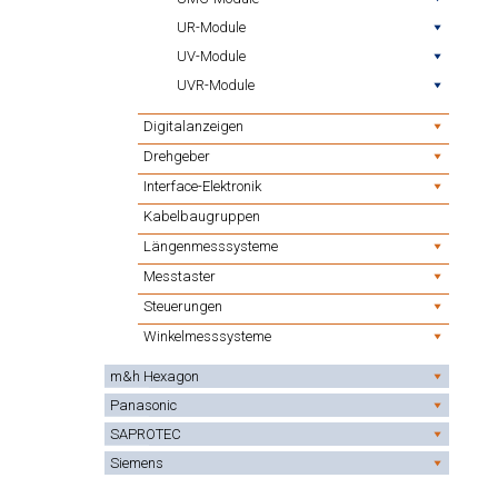
UR-Module
UV-Module
UVR-Module
Digitalanzeigen
Drehgeber
Interface-Elektronik
Kabelbaugruppen
Längenmesssysteme
Messtaster
Steuerungen
Winkelmesssysteme
m&h Hexagon
Panasonic
SAPROTEC
Siemens