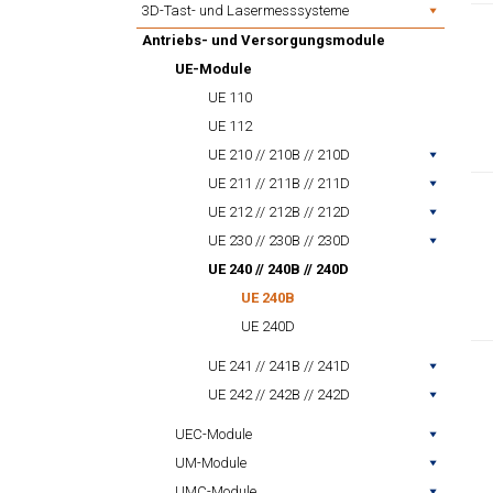
3D-Tast- und Lasermesssysteme
Antriebs- und Versorgungsmodule
UE-Module
UE 110
UE 112
UE 210 // 210B // 210D
UE 211 // 211B // 211D
UE 212 // 212B // 212D
UE 230 // 230B // 230D
UE 240 // 240B // 240D
UE 240B
UE 240D
UE 241 // 241B // 241D
UE 242 // 242B // 242D
UEC-Module
UM-Module
UMC-Module