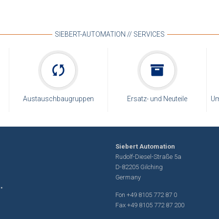
SIEBERT-AUTOMATION // SERVICES
Austauschbaugruppen
Ersatz- und Neuteile
Um
Siebert Automation
Rudolf-Diesel-Straße 5a
D-82205 Gilching
Germany
Fon
+49 8105 772 87 0
Fax +49 8105 772 87 200