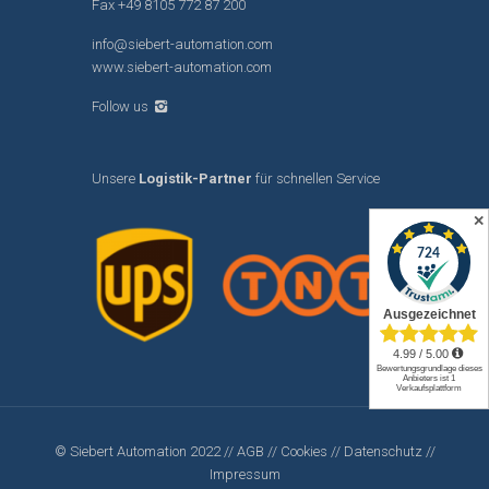
Fax +49 8105 772 87 200
info@siebert-automation.com
www.siebert-automation.com
Follow us
Unsere
Logistik-Partner
für schnellen Service
✕
© Siebert Automation 2022 //
AGB
//
Cookies
//
Datenschutz
//
Impressum