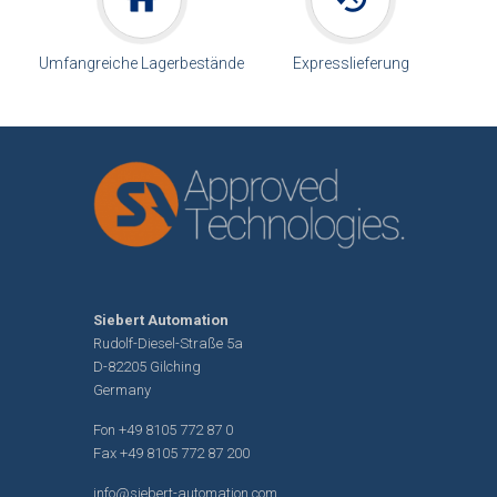
Umfangreiche Lagerbestände
Expresslieferung
Siebert Automation
Rudolf-Diesel-Straße 5a
D-82205 Gilching
Germany
Fon
+49 8105 772 87 0
Fax +49 8105 772 87 200
info@siebert-automation.com