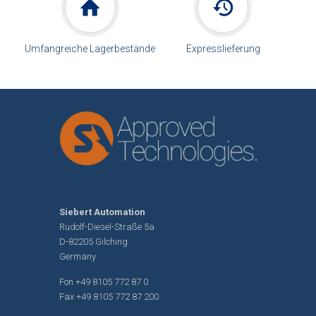
Umfangreiche Lagerbestände
Expresslieferung
Siebert Automation
Rudolf-Diesel-Straße 5a
D-82205 Gilching
Germany
Fon
+49 8105 772 87 0
Fax +49 8105 772 87 200