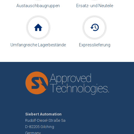
Austauschbaugruppen
Ersatz- und Neuteile
Umfangreiche Lagerbestände
Expresslieferung
Siebert Automation
Rudolf-Diesel-Straße 5a
D-82205 Gilching
Germany