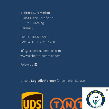
Siebert Automation
Rudolf-Diesel-Straße 5a
D-82205 Gilching
Germany
Fon
+49 8105 772 87 0
Fax +49 8105 772 87 200
info@siebert-automation.com
www.siebert-automation.com
Follow us
Unsere
Logistik-Partner
für schnellen Service
✕