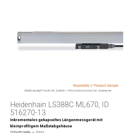
Heidenhain LS388C ML670, ID
516270-13
Inkrementales gekapseltes Längenmessgerät mit
kleinprofiligem Maßstabgehäuse
Schnittstelle: ~ 1Vss