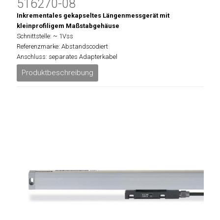
516270-08
Inkrementales gekapseltes Längenmessgerät mit
kleinprofiligem Maßstabgehäuse
Schnittstelle: ~ 1Vss
Referenzmarke: Abstandscodiert
Anschluss: separates Adapterkabel
Produktbeschreibung