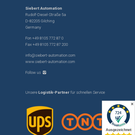
Siebert Automation
Rudolf-Diesel-Straße 5a
D-82205 Gilching
Germany
Fon
+49 8105 772 87 0
Fax +49 8105 772 87 200
info@siebert-automation.com
www.siebert-automation.com
Follow us
Unsere
Logistik-Partner
für schnellen Service
✕