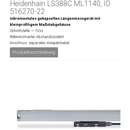
Heidenhain LS388C ML1140, ID
516270-22
Inkrementales gekapseltes Längenmessgerät mit
kleinprofiligem Maßstabgehäuse
Schnittstelle: ~ 1Vss
Referenzmarke: Abstandscodiert
Anschluss: separates Adapterkabel
Produktbeschreibung