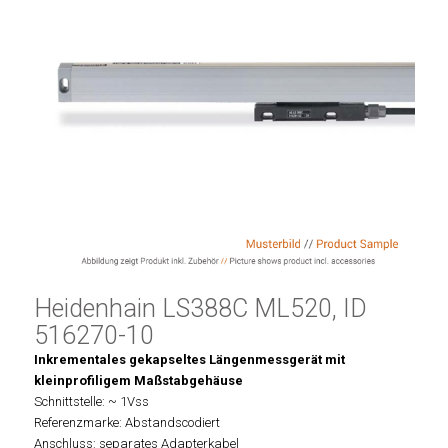
Heidenhain LS388C ML520, ID
516270-10
Inkrementales gekapseltes Längenmessgerät mit
kleinprofiligem Maßstabgehäuse
Schnittstelle: ~ 1Vss
Referenzmarke: Abstandscodiert
Anschluss: separates Adapterkabel