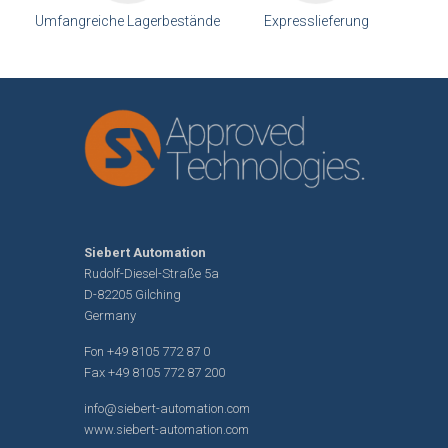
Umfangreiche Lagerbestände
Expresslieferung
Siebert Automation
Rudolf-Diesel-Straße 5a
D-82205 Gilching
Germany
Fon
+49 8105 772 87 0
Fax +49 8105 772 87 200
info@siebert-automation.com
www.siebert-automation.com