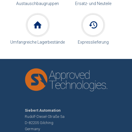
Austauschbaugruppen
Ersatz- und Neuteile
Umfangreiche Lagerbestände
Expresslieferung
Siebert Automation
Rudolf-Diesel-Straße 5a
D-82205 Gilching
Germany