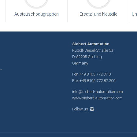
Austauschbaugruppen
Ersatz- und Neuteile
Um
Siebert Automation
Rudolf-Diesel-Straße 5a
D-82205 Gilching
Germany
Fon
+49 8105 772 87 0
Fax +49 8105 772 87 200
info@siebert-automation.com
www.siebert-automation.com
Follow us