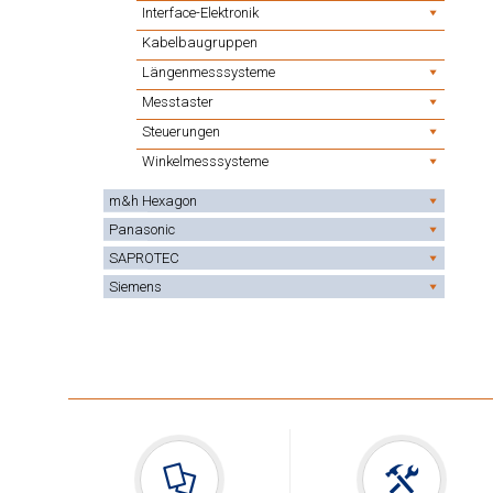
Interface-Elektronik
Kabelbaugruppen
Längenmesssysteme
Messtaster
Steuerungen
Winkelmesssysteme
m&h Hexagon
Panasonic
SAPROTEC
Siemens