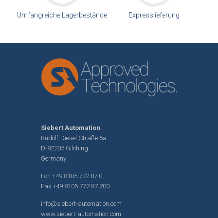
Umfangreiche Lagerbestände
Expresslieferung
Siebert Automation
Rudolf-Diesel-Straße 5a
D-82205 Gilching
Germany
Fon
+49 8105 772 87 0
Fax +49 8105 772 87 200
info@siebert-automation.com
www.siebert-automation.com